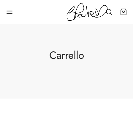
Carrello
Assistenza Clienti
Sempre disponibile per aiutarti
Ciao!
Sono il tuo assistente AI. Sono qui per
aiutarti.